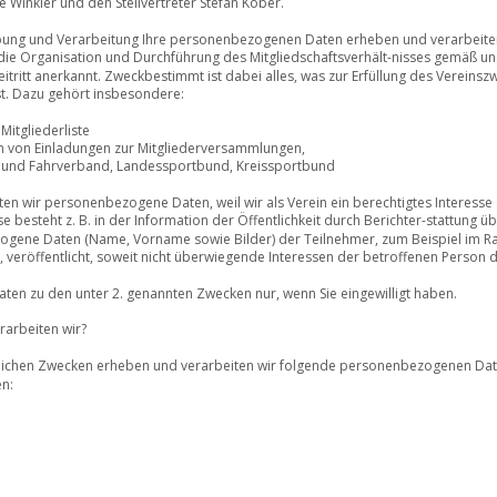
 Winkler und den Stellvertreter Stefan Köber.
ung und Verarbeitung Ihre personenbezogenen Daten erheben und verarbeiten 
ie Organisation und Durchführung des Mitgliedschaftsverhält-nisses gemäß unse
itritt anerkannt. Zweckbestimmt ist dabei alles, was zur Erfüllung des Vereins
t. Dazu gehört insbesondere: 
Mitgliederliste
 von Einladungen zur Mitgliederversammlungen, 
- und Fahrverband, Landessportbund, Kreissportbund
n wir personenbezogene Daten, weil wir als Verein ein berechtigtes Interesse d
e besteht z. B. in der Information der Öffentlichkeit durch Berichter-stattung übe
ne Daten (Name, Vorname sowie Bilder) der Teilnehmer, zum Beispiel im Ra
s, veröffentlicht, soweit nicht überwiegende Interessen der betroffenen Person
en zu den unter 2. genannten Zwecken nur, wenn Sie eingewilligt haben. 
arbeiten wir? 
rlichen Zwecken erheben und verarbeiten wir folgende personenbezogenen Daten
n:  