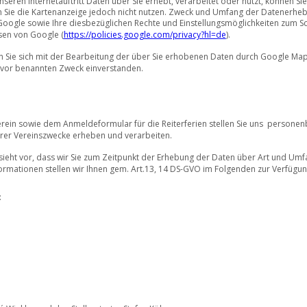
eren Internetauftritt Daten über Sie erhebt, verarbeitet oder nutzt, können Si
nen Sie die Kartenanzeige jedoch nicht nutzen. Zweck und Umfang der Datenerheb
ogle sowie Ihre diesbezüglichen Rechte und Einstellungsmöglichkeiten zum Sch
sen von Google (
https://policies.google.com/privacy?hl=de
). 
n Sie sich mit der Bearbeitung der über Sie erhobenen Daten durch Google Map
vor benannten Zweck einverstanden.
rein sowie dem Anmeldeformular für die Reiterferien stellen Sie uns  persone
rer Vereinszwecke erheben und verarbeiten.  
eht vor, dass wir Sie zum Zeitpunkt der Erhebung der Daten über Art und Umf
ormationen stellen wir Ihnen gem. Art.13, 14 DS-GVO im Folgenden zur Verfügun
 