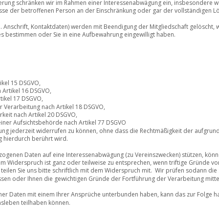
erung schränken wir im Rahmen einer Interessenabwägung ein, insbesondere 
sse der betroffenen Person an der Einschränkung oder gar der vollständigen 
. Anschrift, Kontaktdaten) werden mit Beendigung der Mitgliedschaft gelöscht, w
 bestimmen oder Sie in eine Aufbewahrung eingewilligt haben. 
ikel 15 DSGVO, 
 Artikel 16 DSGVO, 
tikel 17 DSGVO, 
r Verarbeitung nach Artikel 18 DSGVO, 
keit nach Artikel 20 DSGVO, 
einer Aufsichtsbehörde nach Artikel 77 DSGVO 
ligung jederzeit widerrufen zu können, ohne dass die Rechtmäßigkeit der aufgrund
 hierdurch berührt wird. 
zogenen Daten auf eine Interessenabwägung (zu Vereinszwecken) stützen, könne
 Widerspruch ist ganz oder teilweise zu entsprechen, wenn triftige Gründe vor
ilen Sie uns bitte schriftlich mit dem Widerspruch mit.  Wir prüfen sodann die
sen oder Ihnen die gewichtigen Gründe der Fortführung der Verarbeitung mittei
r Daten mit einem Ihrer Ansprüche unterbunden haben, kann das zur Folge ha
nsleben teilhaben können.