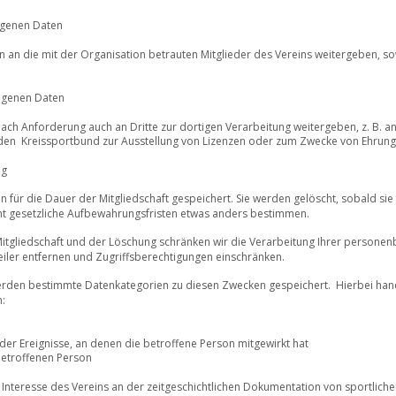
genen Daten 
 an die mit der Organisation betrauten Mitglieder des Vereins weitergeben, so
ogenen Daten 
h Anforderung auch an Dritte zur dortigen Verarbeitung weitergeben, z. B. an 
en  Kreissportbund zur Ausstellung von Lizenzen oder zum Zwecke von Ehrung
g 
ür die Dauer der Mitgliedschaft gespeichert. Sie werden gelöscht, sobald sie
ht gesetzliche Aufbewahrungsfristen etwas anders bestimmen.  
Mitgliedschaft und der Löschung schränken wir die Verarbeitung Ihrer persone
teiler entfernen und Zugriffsberechtigungen einschränken. 
werden bestimmte Datenkategorien zu diesen Zwecken gespeichert.  Hierbei hand
: 
der Ereignisse, an denen die betroffene Person mitgewirkt hat
etroffenen Person 
s Interesse des Vereins an der zeitgeschichtlichen Dokumentation von sportliche