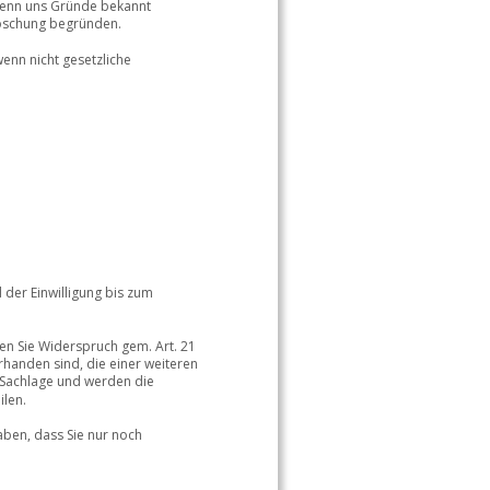
wenn uns Gründe bekannt 
Löschung begründen. 
enn nicht gesetzliche 
 der Einwilligung bis zum 
n Sie Widerspruch gem. Art. 21 
handen sind, die einer weiteren 
 Sachlage und werden die 
len.  
ben, dass Sie nur noch 