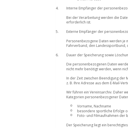
4.
Interne Empfänger der personenbezo
Bei der Verarbeitung werden die Daten
erforderlich ist.  
5.
Externe Empfänger der personenbez
Personenbezogene Daten werden je nac
Fahrverband, den Landessportbund, d
6. 
Dauer der Speicherung sowie Löschun
Die personenbezogenen Daten werden f
nicht mehr benötigt werden, wenn nic
In der Zeit zwischen Beendigung der 
z. B. Ihre Adresse aus dem E-Mail-Ver
Wir führen ein Vereinsarchiv. Daher 
Kategorien personenbezogener Daten
o
Vorname, Nachname
o
besondere sportliche Erfolge o
o
Foto- und Filmaufnahmen der b
Der Speicherung liegt ein berechtigte