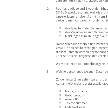
vertreten durch den Vorsitzenden René
2. 
Rechtsgrundlage und Zweck der Erheb
DS-GVO zweckbestimmt, weil dies für d
Unsere Satzung haben Sie mit Ihrem Be
verbundenen Aufgaben erforderlich is
o
das Speichern der Daten in der 
o
das Verarbeiten zum Versenden
o
Meldungen zum Thüringer Reit
Darüber hinaus erheben und verarbeite
GVO). Ein solches berechtigtes Interess
diesem Rahmen werden personenbezoge
über sportliche Ereignisse des Verein
Wir verarbeiten personenbezogene Dat
3. 
Welche personenbezogenen Daten ver
Zu den unter 2. aufgeführten erforde
Aufnahmeformular bereitgestellt habe
o
Name, Vorname
o
Geburtsdatum
o
Anschrift
o
Telefonnummer
o
E-Mail-Adresse