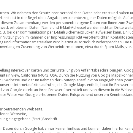
chen. Wir nehmen den Schutz Ihrer persönlichen Daten sehr ernst und halten uns
bseite ist in der Regel ohne Angabe personenbezogener Daten möglich. Auf un
n. In diesem Zusammenhang werden personenbezogene Daten von Ihnen zum Zw
 Zweck erhobenen Daten (Name und E-Mail-Adresse) werden nicht an Dritte weit
z. B. bei der Kommunikation per E-Mail) Sicherheitslücken aufweisen kann. Ein lü
 Der Nutzung von im Rahmen der Impressumspflicht veröffentlichten Kontaktdate
g und Informationsmaterialien wird hiermit ausdrücklich widersprochen. Die Bet
er unverlangten Zusendung von Werbeinformationen, etwa durch Spam-Mails, vor.
llung interaktiver Karten und zur Erstellung von Anfahrtsbeschreibungen. Googl
untain View, California 94043, USA. Durch die Nutzung von Google Maps können
er IP-Adresse und der im Rahmen der Routenplanerfunktion eingegebenen (Start
seres Internetauftritts aufrufen, die Google Maps enthält, baut Ihr Browser ei
rd von Google direkt an Ihren Browser übermittelt und von diesem in die Webs
 diese Weise von Google erhobenen Daten. Entsprechend unserem Kenntnisstand
er betreffenden Webseite,
ufenen Webseite,
ung eingegebene (Start-)Anschrift. 
er Daten durch Google haben wir keinen Einfluss und können daher hierfür kei