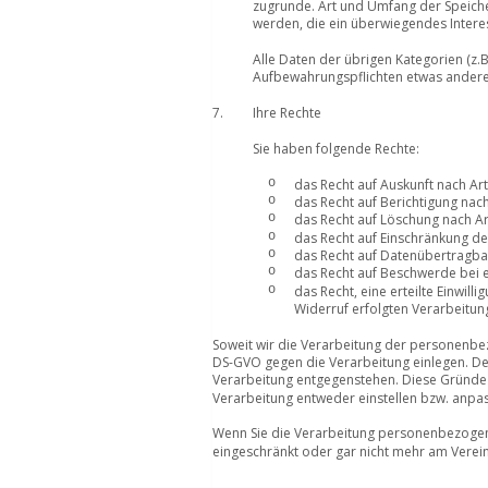
zugrunde. Art und Umfang der Speich
werden, die ein überwiegendes Intere
Alle Daten der übrigen Kategorien (z.B
Aufbewahrungspflichten etwas anderes
7.
Ihre Rechte
Sie haben folgende Rechte:  
o
das Recht auf Auskunft nach Art
o
das Recht auf Berichtigung nach
o
das Recht auf Löschung nach Ar
o
das Recht auf Einschränkung de
o
das Recht auf Datenübertragbar
o
das Recht auf Beschwerde bei 
o
das Recht, eine erteilte Einwil
Widerruf erfolgten Verarbeitung
Soweit wir die Verarbeitung der personenbe
DS-GVO gegen die Verarbeitung einlegen. Dem
Verarbeitung entgegenstehen. Diese Gründe te
Verarbeitung entweder einstellen bzw. anpas
Wenn Sie die Verarbeitung personenbezogene
eingeschränkt oder gar nicht mehr am Verei