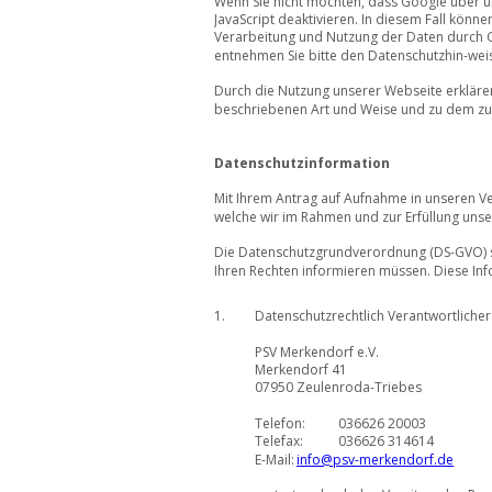
Wenn Sie nicht möchten, dass Google über uns
JavaScript deaktivieren. In diesem Fall kön
Verarbeitung und Nutzung der Daten durch Go
entnehmen Sie bitte den Datenschutzhin-wei
Durch die Nutzung unserer Webseite erkläre
beschriebenen Art und Weise und zu dem zu
Datenschutzinformation
Mit Ihrem Antrag auf Aufnahme in unseren Ve
welche wir im Rahmen und zur Erfüllung unse
Die Datenschutzgrundverordnung (DS-GVO) si
Ihren Rechten informieren müssen. Diese Inf
1. 
Datenschutzrechtlich Verantwortlicher:
PSV Merkendorf e.V.
Merkendorf 41
07950 Zeulenroda-Triebes
Telefon: 
036626 20003
Telefax:
036626 314614
E-Mail:
info@psv-merkendorf.de