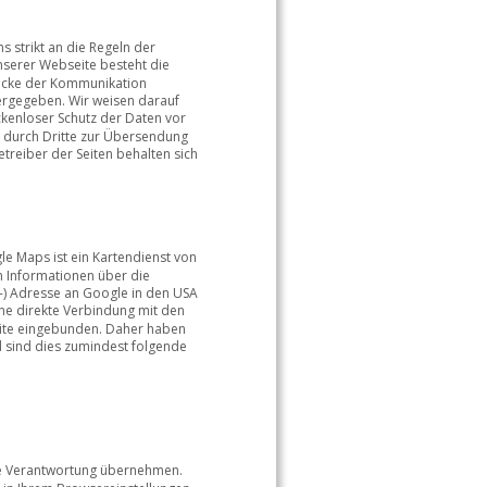
 strikt an die Regeln der 
serer Webseite besteht die 
ecke der Kommunikation 
ergegeben. Wir weisen darauf 
ckenloser Schutz der Daten vor 
n durch Dritte zur Übersendung 
reiber der Seiten behalten sich 
e Maps ist ein Kartendienst von 
 Informationen über die 
-) Adresse an Google in den USA 
ne direkte Verbindung mit den 
eite eingebunden. Daher haben 
 sind dies zumindest folgende 
ne Verantwortung übernehmen. 